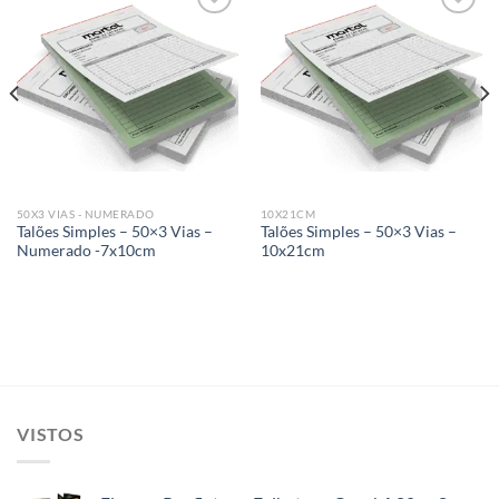
Add to
Add to
wishlist
wishlist
50X3 VIAS - NUMERADO
10X21CM
Talões Simples – 50×3 Vias –
Talões Simples – 50×3 Vias –
Numerado -7x10cm
10x21cm
VISTOS