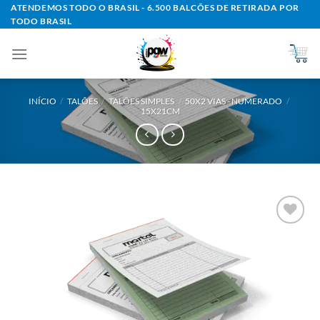
Skip
ATENDEMOS TODO O BRASIL - 6.500 BALCÕES DE RETIRADA POR
TODO BRASIL
to
content
INÍCIO
/
TALÕES
/
TALÕES SIMPLES
/
50X2 VIAS - NUMERADO
/
15X21CM
Add to
wishlist