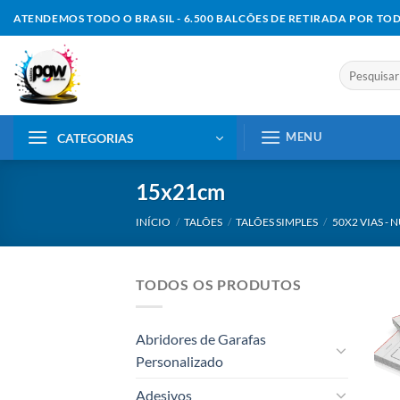
Skip
ATENDEMOS TODO O BRASIL - 6.500 BALCÕES DE RETIRADA POR TO
to
content
Pesquisar
por:
MENU
CATEGORIAS
15x21cm
INÍCIO
/
TALÕES
/
TALÕES SIMPLES
/
50X2 VIAS -
TODOS OS PRODUTOS
Abridores de Garafas
Personalizado
Adesivos