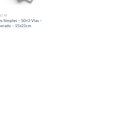
21CM
es Simples – 50×2 Vias –
erado – 15x21cm