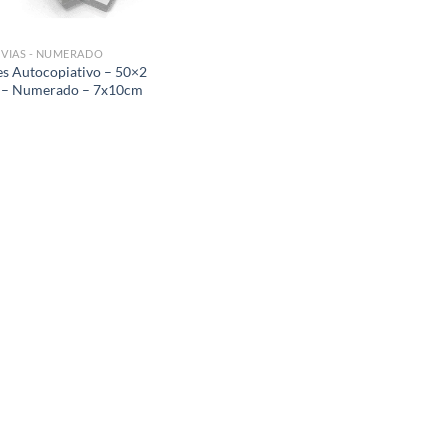
 VIAS - NUMERADO
es Autocopiativo – 50×2
 – Numerado – 7x10cm