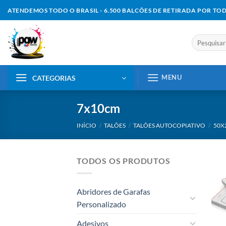
Skip
ATENDEMOS TODO O BRASIL - 6.500 BALCÕES DE RETIRADA POR TO
to
content
Pesquisar
por:
MENU
CATEGORIAS
7x10cm
INÍCIO
/
TALÕES
/
TALÕES AUTOCOPIATIVO
/
50X
TODOS OS PRODUTOS
Abridores de Garafas
Personalizado
Adesivos