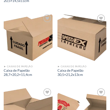
20,5×14,5x11cm
Add to
Add to
wishlist
wishlist
► CAIXAS DE PAPELÃO
► CAIXAS DE PAPELÃO
Caixa de Papelão
Caixa de Papelão
28,7×20,2×11,4cm
30,5×21,2x13cm
Add to
Add to