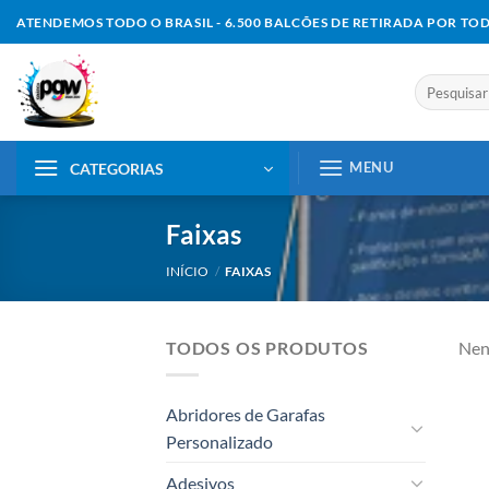
Skip
ATENDEMOS TODO O BRASIL - 6.500 BALCÕES DE RETIRADA POR TO
to
content
Pesquisar
por:
MENU
CATEGORIAS
Faixas
INÍCIO
/
FAIXAS
TODOS OS PRODUTOS
Nen
Abridores de Garafas
Personalizado
Adesivos