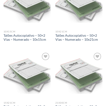
Add to
Add to
wishlist
wishlist
10X15CM
10X21CM
Talões Autocopiativo – 50×2
Talões Autocopiativo – 50×2
Vias – Numerado – 10x15cm
Vias – Numerado – 10x21cm
Add to
Add to
wishlist
wishlist
15X21CM
21X30CM