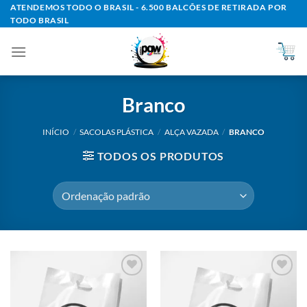
Skip
ATENDEMOS TODO O BRASIL - 6.500 BALCÕES DE RETIRADA POR
TODO BRASIL
to
content
Branco
INÍCIO
/
SACOLAS PLÁSTICA
/
ALÇA VAZADA
/
BRANCO
TODOS OS PRODUTOS