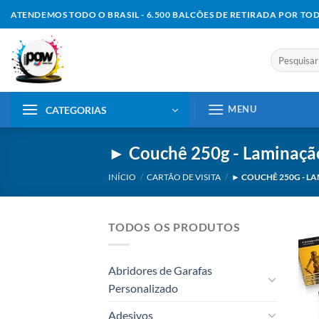
Skip
ATENDEMOS TODO O BRASIL - 6.500 BALCÕES DE RETIRADA POR TO
to
content
Pesquisar
por:
MENU
CATEGORIAS
► Couchê 250g - Laminaçã
INÍCIO
/
CARTÃO DE VISITA
/
► COUCHÊ 250G - L
TODOS OS PRODUTOS
Abridores de Garafas
Personalizado
Adesivos