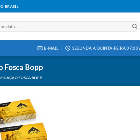
DO BRASIL
E-MAIL
SEGUNDA A QUINTA-FEIRA 07:00 À
o Fosca Bopp
AMINAÇÃO FOSCA BOPP
Add to
wishlist