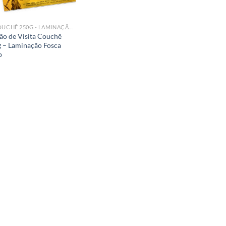
► COUCHÊ 250G - LAMINAÇÃO FOSCA BOPP
ão de Visita Couchê
 – Laminação Fosca
p