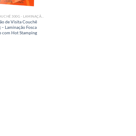
► COUCHÊ 300G - LAMINAÇÃO FOSCA BOPP COM HOT STAMPING
ão de Visita Couchê
 – Laminação Fosca
p com Hot Stamping