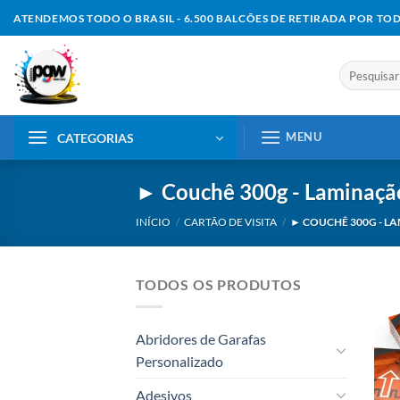
Skip
ATENDEMOS TODO O BRASIL - 6.500 BALCÕES DE RETIRADA POR TO
to
content
Pesquisar
por:
MENU
CATEGORIAS
► Couchê 300g - Laminaçã
INÍCIO
/
CARTÃO DE VISITA
/
► COUCHÊ 300G - L
TODOS OS PRODUTOS
Abridores de Garafas
Personalizado
Adesivos