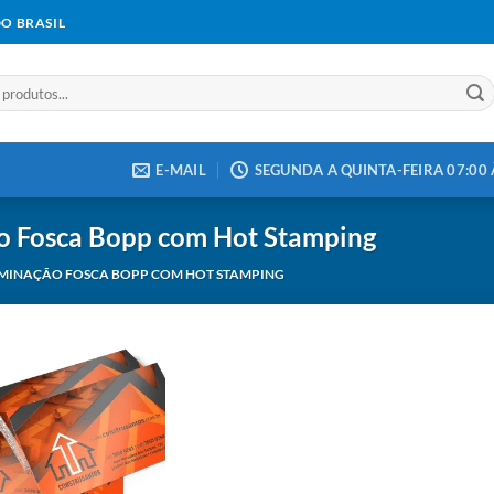
DO BRASIL
E-MAIL
SEGUNDA A QUINTA-FEIRA 07:00 À
o Fosca Bopp com Hot Stamping
AMINAÇÃO FOSCA BOPP COM HOT STAMPING
Add to
wishlist