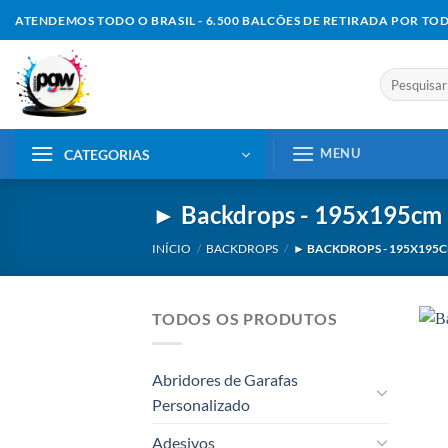
Skip
ATENDEMOS TODO O BRASIL - 6.500 BALCÕES DE RETIRADA POR TO
to
content
Pesquisar
por:
MENU
CATEGORIAS
► Backdrops - 195x195cm
INÍCIO
/
BACKDROPS
/
► BACKDROPS - 195X195
TODOS OS PRODUTOS
Abridores de Garafas
Personalizado
Adesivos