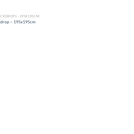
CKDROPS - 195X195CM
kdrop – 195x195cm