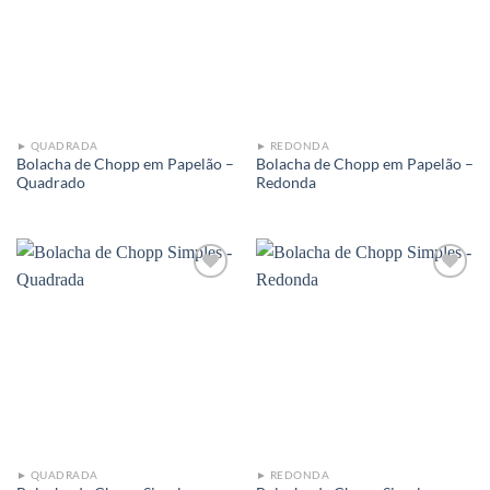
Add to
Add to
wishlist
wishlist
► QUADRADA
► REDONDA
Bolacha de Chopp em Papelão –
Bolacha de Chopp em Papelão –
Quadrado
Redonda
Add to
Add to
wishlist
wishlist
► QUADRADA
► REDONDA