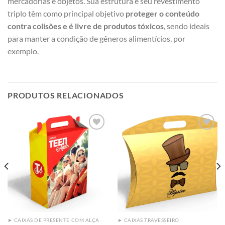
mercadorias e objetos. Sua estrutura e seu revestimento
triplo têm como principal objetivo
proteger o conteúdo
contra colisões e é livre de produtos tóxicos
, sendo ideais
para manter a condição de gêneros alimentícios, por
exemplo.
PRODUTOS RELACIONADOS
Add to
Add to
wishlist
wishlist
► CAIXAS DE PRESENTE COM ALÇA
► CAIXAS TRAVESSEIRO