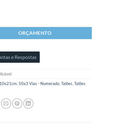
ORÇAMENTO
ntas e Respostas
licável
10x21cm
,
50x3 Vias - Numerado
,
Talões
,
Talões