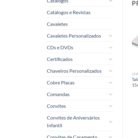
Catálogos
P
Catálogos e Revistas
Cavaletes
Cavaletes Personalizados
Add to
Add to
CDs e DVDs
t
wishlist
wishlist
Certificados
Chaveiros Personalizados
100 VIAS - NUMERADOS
10X21CM
15
s –
Talões Numerados Simples –
Talões Simples – 50×3 Vias –
Tal
Cobre Placas
100 Vias – 21x30cm
10x21cm
15
Comandas
Convites
Convites de Aniversários
Infantil
Convites de Casamento