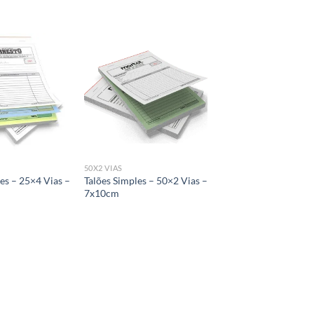
Add to
Add to
wishlist
wishlist
50X2 VIAS
es – 25×4 Vias –
Talões Simples – 50×2 Vias –
7x10cm