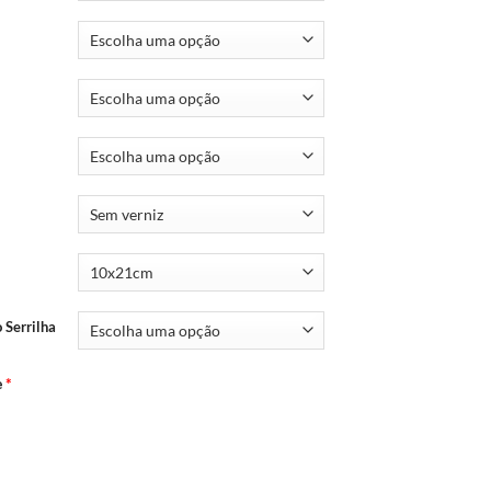
Serrilha
e
*