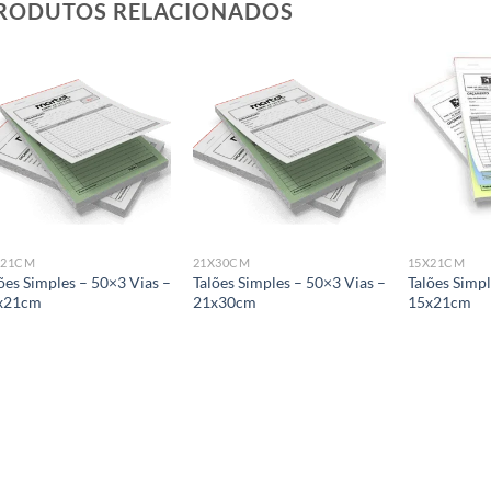
RODUTOS RELACIONADOS
Add to
Add to
wishlist
wishlist
X21CM
21X30CM
15X21CM
ões Simples – 50×3 Vias –
Talões Simples – 50×3 Vias –
Talões Simpl
x21cm
21x30cm
15x21cm