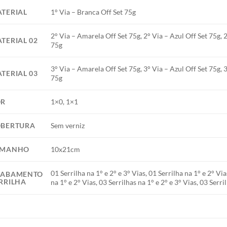
TERIAL
1° Via – Branca Off Set 75g
2° Via – Amarela Off Set 75g, 2° Via – Azul Off Set 75g, 
TERIAL 02
75g
3° Via – Amarela Off Set 75g, 3° Via – Azul Off Set 75g, 
TERIAL 03
75g
OR
1×0, 1×1
BERTURA
Sem verniz
AMANHO
10x21cm
01 Serrilha na 1° e 2° e 3° Vias, 01 Serrilha na 1° e 2° Via
CABAMENTO
RRILHA
na 1° e 2° Vias, 03 Serrilhas na 1° e 2° e 3° Vias, 03 Serri