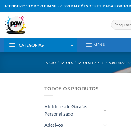
Skip
ATENDEMOS TODO O BRASIL - 6.500 BALCÕES DE RETIRADA POR TO
to
content
Pesquisar
por:
MENU
CATEGORIAS
INÍCIO
/
TALÕES
/
TALÕES SIMPLES
/
50X3 VIAS -
TODOS OS PRODUTOS
Abridores de Garafas
Personalizado
Adesivos