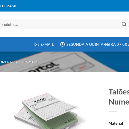
DO BRASIL
E-MAIL
SEGUNDA A QUINTA-FEIRA 07:00 À
 NUMERADO
/
10X21CM
Talõe
Nume
Add to
wishlist
Material