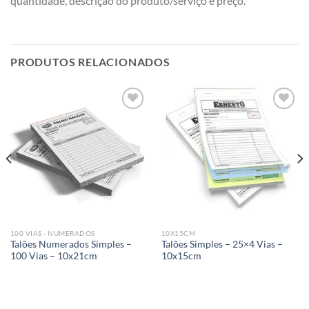
quantidade, descrição do produto/serviço e preço.
PRODUTOS RELACIONADOS
Add to
Add to
wishlist
wishlist
100 VIAS - NUMERADOS
10X15CM
Talões Numerados Simples –
Talões Simples – 25×4 Vias –
100 Vias – 10x21cm
10x15cm