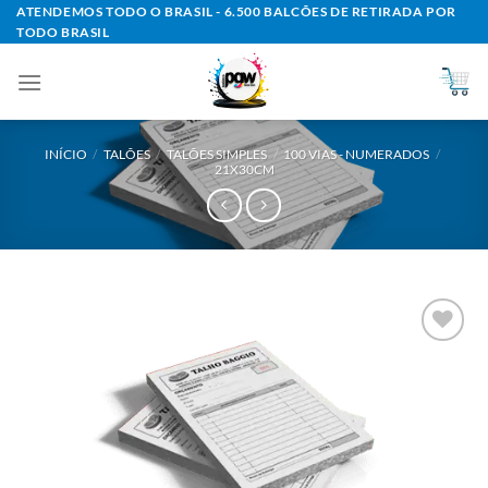
Skip
ATENDEMOS TODO O BRASIL - 6.500 BALCÕES DE RETIRADA POR
TODO BRASIL
to
content
INÍCIO
/
TALÕES
/
TALÕES SIMPLES
/
100 VIAS - NUMERADOS
/
21X30CM
Add to
wishlist