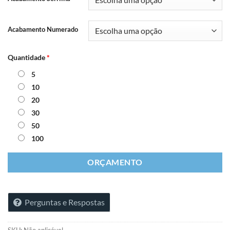
Acabamento Numerado
Quantidade
*
5
10
20
30
50
100
ORÇAMENTO
Perguntas e Respostas
SKU:
Não aplicável