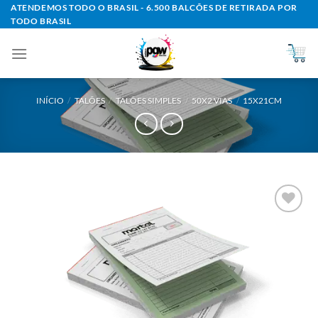
Skip
ATENDEMOS TODO O BRASIL - 6.500 BALCÕES DE RETIRADA POR
TODO BRASIL
to
content
INÍCIO
/
TALÕES
/
TALÕES SIMPLES
/
50X2 VIAS
/
15X21CM
Add to
wishlist