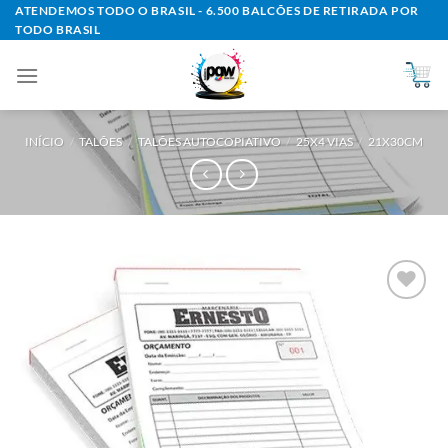
Skip
ATENDEMOS TODO O BRASIL - 6.500 BALCÕES DE RETIRADA POR
TODO BRASIL
to
content
INÍCIO
/
TALÕES
/
TALÕES AUTOCOPIATIVO
/
25X4 VIAS
/
21X30CM
Add to
wishlist