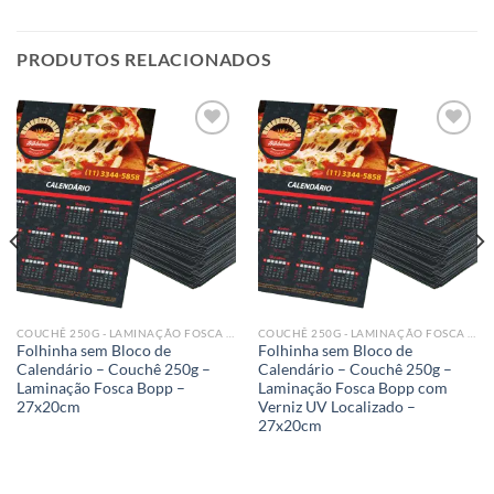
PRODUTOS RELACIONADOS
Add to
Add to
wishlist
wishlist
COUCHÊ 250G - LAMINAÇÃO FOSCA BOPP
COUCHÊ 250G - LAMINAÇÃO FOSCA BOPP COM VERNIZ UV LOCALIZADO
Folhinha sem Bloco de
Folhinha sem Bloco de
Calendário – Couchê 250g –
Calendário – Couchê 250g –
Laminação Fosca Bopp –
Laminação Fosca Bopp com
27x20cm
Verniz UV Localizado –
27x20cm