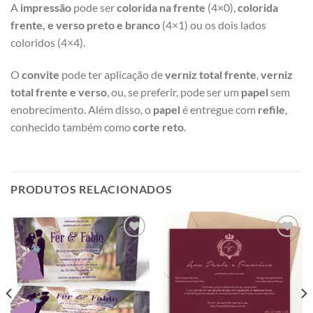
A
impressão
pode ser
colorida na frente
(4×0),
colorida
frente, e verso preto e branco
(4×1) ou os dois lados
coloridos (4×4).
O
convite
pode ter aplicação de
verniz total frente
,
verniz
total frente e verso
, ou, se preferir, pode ser um
papel
sem
enobrecimento. Além disso, o
papel
é entregue com
refile
,
conhecido também como
corte reto
.
PRODUTOS RELACIONADOS
Add to
Add to
wishlist
wishlist