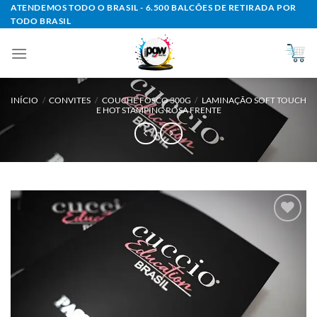
Skip
ATENDEMOS TODO O BRASIL - 6.500 BALCÕES DE RETIRADA POR
TODO BRASIL
to
content
INÍCIO
/
CONVITES
/
COUCHÊ FOSCO 300G
/
LAMINAÇÃO SOFT TOUCH
E HOT STAMPING ROSA FRENTE
Add to
wishlist