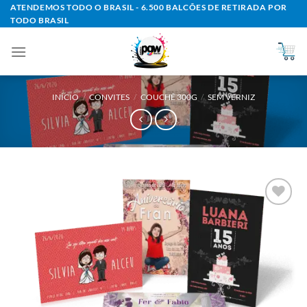
Skip
ATENDEMOS TODO O BRASIL - 6.500 BALCÕES DE RETIRADA POR
TODO BRASIL
to
content
INÍCIO
/
CONVITES
/
COUCHÊ 300G
/
SEM VERNIZ
Add to
wishlist