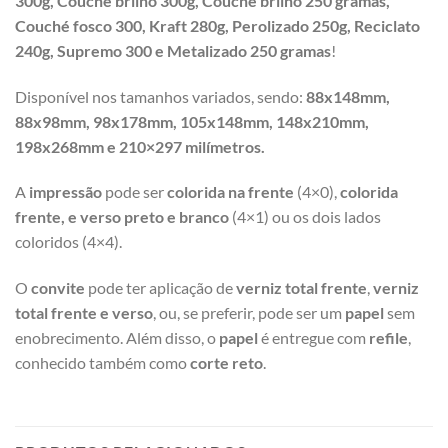
300g,
Couché brilho 300g, Couché brilho 250 gramas,
Couché fosco 300, Kraft 280g, Perolizado 250g, Reciclato
240g, Supremo 300 e Metalizado 250 gramas
!
Disponível nos tamanhos variados, sendo:
88x148mm,
88x98mm, 98x178mm, 105x148mm, 148x210mm,
198x268mm e 210×297 milímetros.
A
impressão
pode ser
colorida na frente
(4×0),
colorida
frente, e verso preto e branco
(4×1) ou os dois lados
coloridos (4×4).
O
convite
pode ter aplicação de
verniz total frente
,
verniz
total frente e verso
, ou, se preferir, pode ser um
papel
sem
enobrecimento. Além disso, o
papel
é entregue com
refile
,
conhecido também como
corte reto
.