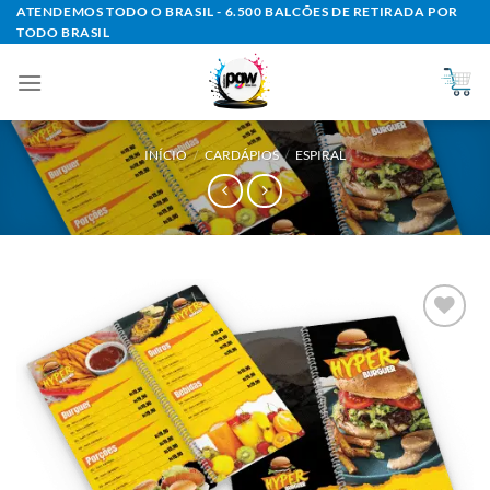
Skip
ATENDEMOS TODO O BRASIL - 6.500 BALCÕES DE RETIRADA POR
TODO BRASIL
to
content
INÍCIO
/
CARDÁPIOS
/
ESPIRAL
Add to
wishlist