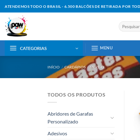
Skip
ATENDEMOS TODO O BRASIL - 6.500 BALCÕES DE RETIRADA POR TO
to
content
Pesquisar
por:
MENU
CATEGORIAS
INÍCIO
/
CARDÁPIOS
/
WIRE-O
TODOS OS PRODUTOS
Abridores de Garafas
Personalizado
Adesivos