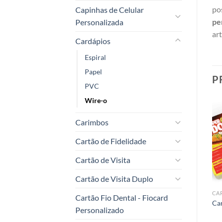
po
Capinhas de Celular
pe
Personalizada
art
Cardápios
Espiral
Papel
P
PVC
Wire-o
Carimbos
Cartão de Fidelidade
Add to
Add to
t
wishlist
wishlist
Cartão de Visita
Cartão de Visita Duplo
CARDÁPIOS
CARDÁPIOS
CA
Cartão Fio Dental - Fiocard
l
Cardápio em Papel Grande
Cardápio em Papel Médio
Ca
Personalizado