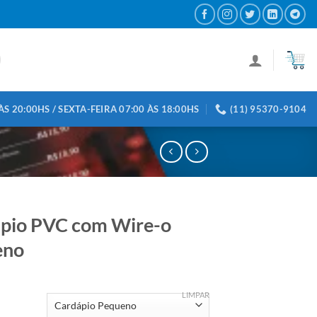
S 20:00HS / SEXTA-FEIRA 07:00 ÀS 18:00HS
(11) 95370-9104
pio PVC com Wire-o
eno
LIMPAR