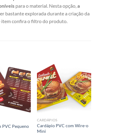
oníveis
para o material. Nesta opção,
a
ser bastante explorada durante a criação da
 item confira o filtro do produto.
Add to
Add to
wishlist
wishlist
CARDÁPIOS
Cardápio PVC com Wire-o
m PVC Pequeno
Mini