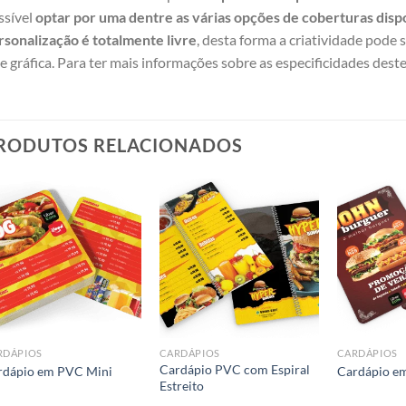
ssível
optar por uma dentre as várias opções de coberturas disp
rsonalização é totalmente livre
, desta forma a criatividade pode 
e gráfica. Para ter mais informações sobre as especificidades deste
RODUTOS RELACIONADOS
Add to
Add to
wishlist
wishlist
RDÁPIOS
CARDÁPIOS
CARDÁPIOS
Cardápio PVC com Espiral
rdápio em PVC Mini
Cardápio e
Estreito