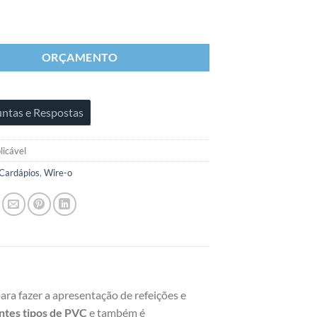
ORÇAMENTO
ntas e Respostas
licável
Cardápios
,
Wire-o
S
ara fazer a apresentação de refeições e
ntes tipos de PVC
e também é