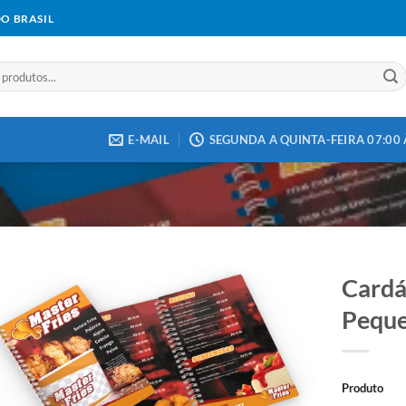
DO BRASIL
E-MAIL
SEGUNDA A QUINTA-FEIRA 07:00 À
Cardá
Pequ
Add to
wishlist
Produto