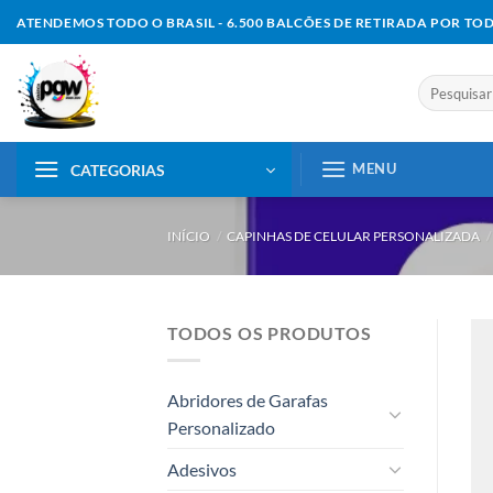
Skip
ATENDEMOS TODO O BRASIL - 6.500 BALCÕES DE RETIRADA POR TO
to
content
Pesquisar
por:
MENU
CATEGORIAS
INÍCIO
/
CAPINHAS DE CELULAR PERSONALIZADA
/
TODOS OS PRODUTOS
Abridores de Garafas
Personalizado
Adesivos