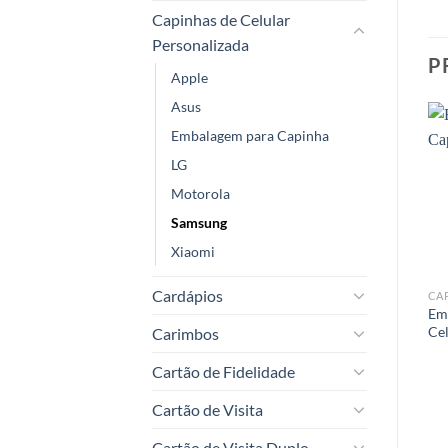
Capinhas de Celular
Personalizada
P
Apple
Asus
Embalagem para Capinha
LG
Motorola
Add to
Add to
t
wishlist
wishlist
Samsung
Xiaomi
Cardápios
CAPINHAS DE CELULAR PERSONALIZADA
CAPINHAS DE CELULAR PERSONALIZADA
CAPINHAS DE CELULAR PERSONALIZADA
Capinha de Celular da
Capinha de Celular da
Em
Motorola Moto G10
Motorola G9 Power
Cel
Carimbos
Cartão de Fidelidade
Cartão de Visita
Cartão de Visita Duplo