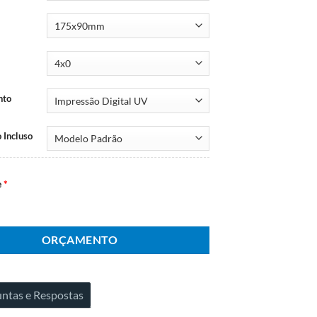
nto
 Incluso
e
*
ORÇAMENTO
ntas e Respostas