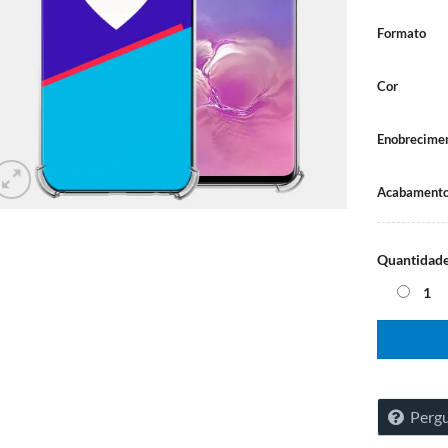
Formato
Cor
Enobrecime
Acabamento
Quantidad
1
Pergu