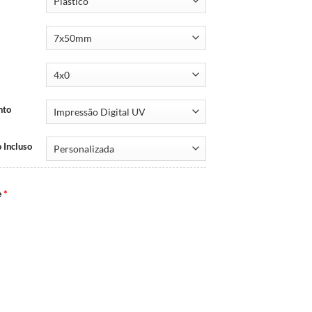
nto
 Incluso
e
*