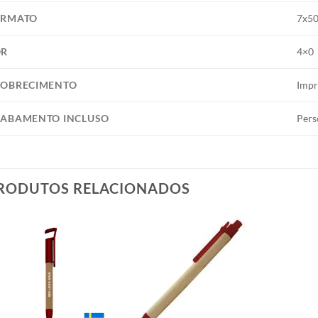
ORMATO
7x5
OR
4×0
OBRECIMENTO
Impr
ABAMENTO INCLUSO
Pers
RODUTOS RELACIONADOS
Add to
Add to
wishlist
wishlist