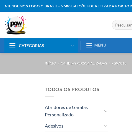
Skip
ATENDEMOS TODO O BRASIL - 6.500 BALCÕES DE RETIRADA POR TO
to
content
Pesquisar
por:
MENU
CATEGORIAS
INÍCIO
/
CANETAS PERSONALIZADAS
/
PGW 018
TODOS OS PRODUTOS
Abridores de Garafas
Personalizado
Adesivos