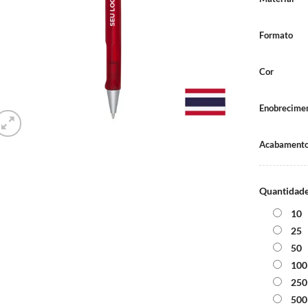
Formato
Cor
Enobrecime
Acabamento
Quantidad
10
25
50
100
250
500