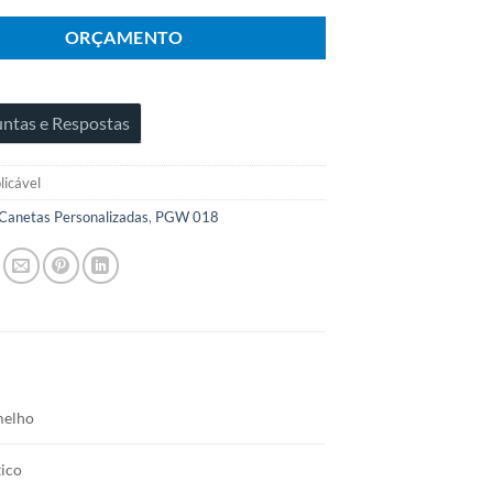
ORÇAMENTO
ntas e Respostas
licável
Canetas Personalizadas
,
PGW 018
melho
tico