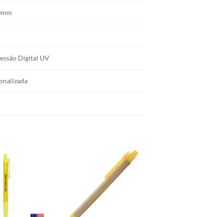
0mm
essão Digital UV
onalizada
Add to
Add to
wishlist
wishlist