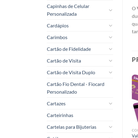
Capinhas de Celular
O
Personalizada
du
qu
Cardápios
ta
Carimbos
Cartão de Fidelidade
P
Cartão de Visita
Cartão de Visita Duplo
Cartão Fio Dental - Fiocard
Personalizado
Add to
Add to
Cartazes
t
wishlist
wishlist
Carteirinhas
Cartelas para Bijuterias
PVC 0,76MM CRISTAL
FOSCO FRENTE E VERSO
CO
Vale Presente Presentes
Vale Presente Presentes
Val