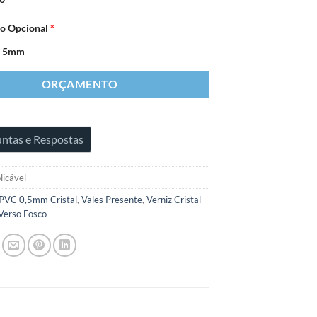
o Opcional
*
e 5mm
ORÇAMENTO
ntas e Respostas
licável
PVC 0,5mm Cristal
,
Vales Presente
,
Verniz Cristal
Verso Fosco
S