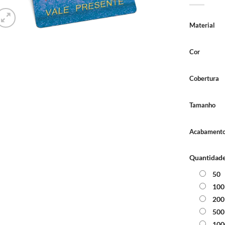
Material
Cor
Cobertura
Tamanho
Acabamento
Quantidad
50
100
200
500
100