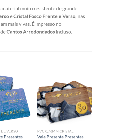
m material muito resistente de grande
Verso
e
Cristal Fosco Frente e Verso,
nas
jam mais vivas. É impresso no
 de
Cantos Arredondados
incluso.
Add to
Add to
wishlist
wishlist
E E VERSO
PVC 0,76MM CRISTAL
te Presentes
Vale Presente Presentes