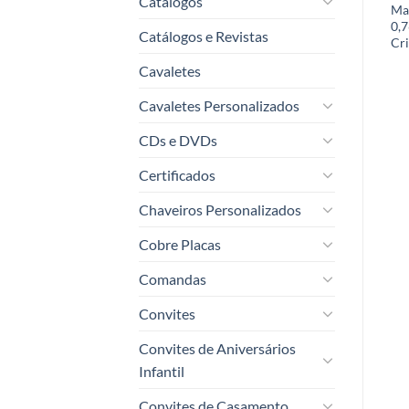
Catálogos
Personalizados – PVC
Personalizados – PVC
Ma
Branco 0,76mm – Cristal –
Branco 0,76mm – Fosco –
0,7
Catálogos e Revistas
Verniz Cristal Frente e
Fosco Frente e Verso
Cri
Verso
Cavaletes
Cavaletes Personalizados
CDs e DVDs
Certificados
Chaveiros Personalizados
Cobre Placas
Comandas
Convites
Convites de Aniversários
Infantil
Convites de Casamento