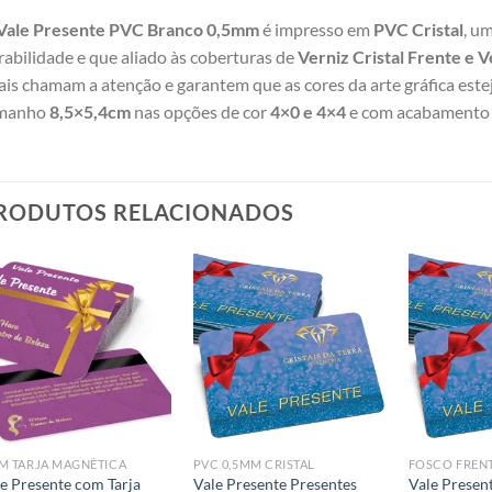
Vale Presente PVC Branco 0,5mm
é impresso em
PVC Cristal
, u
rabilidade e que aliado às coberturas de
Verniz Cristal Frente e 
ais chamam a atenção e garantem que as cores da arte gráfica este
manho
8,5×5,4cm
nas opções de cor
4×0 e 4×4
e com acabamento
RODUTOS RELACIONADOS
Add to
Add to
wishlist
wishlist
M TARJA MAGNÉTICA
PVC 0,5MM CRISTAL
FOSCO FRENT
e Presente com Tarja
Vale Presente Presentes
Vale Presen