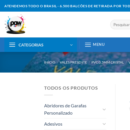
Skip
ATENDEMOS TODO O BRASIL - 6.500 BALCÕES DE RETIRADA POR TO
to
content
Pesquisar
por:
MENU
CATEGORIAS
INÍCIO
/
VALES PRESENTE
/
PVC 0,5MM CRISTAL
/
TODOS OS PRODUTOS
Abridores de Garafas
Personalizado
Adesivos