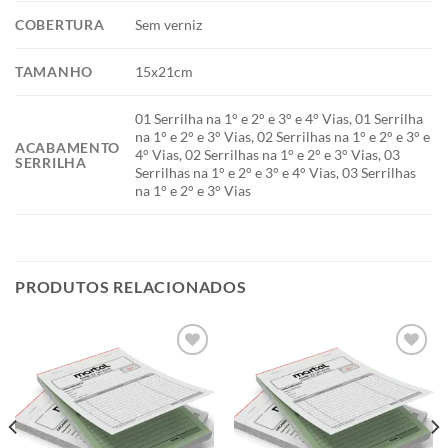
COBERTURA
Sem verniz
TAMANHO
15x21cm
01 Serrilha na 1° e 2° e 3° e 4° Vias, 01 Serrilha
na 1° e 2° e 3° Vias, 02 Serrilhas na 1° e 2° e 3° e
ACABAMENTO
4° Vias, 02 Serrilhas na 1° e 2° e 3° Vias, 03
SERRILHA
Serrilhas na 1° e 2° e 3° e 4° Vias, 03 Serrilhas
na 1° e 2° e 3° Vias
PRODUTOS RELACIONADOS
Add to
Add to
wishlist
wishlist