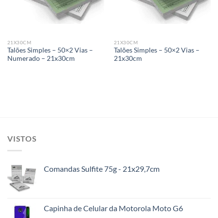
21X30CM
21X30CM
Talões Simples – 50×2 Vias –
Talões Simples – 50×2 Vias –
Numerado – 21x30cm
21x30cm
VISTOS
Comandas Sulfite 75g - 21x29,7cm
Capinha de Celular da Motorola Moto G6