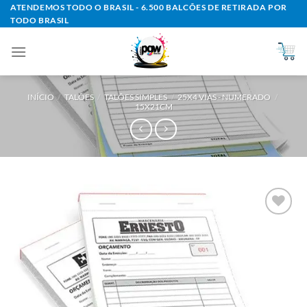
Skip
ATENDEMOS TODO O BRASIL - 6.500 BALCÕES DE RETIRADA POR
TODO BRASIL
to
content
INÍCIO
/
TALÕES
/
TALÕES SIMPLES
/
25X4 VIAS - NUMERADO
/
15X21CM
Add to
wishlist