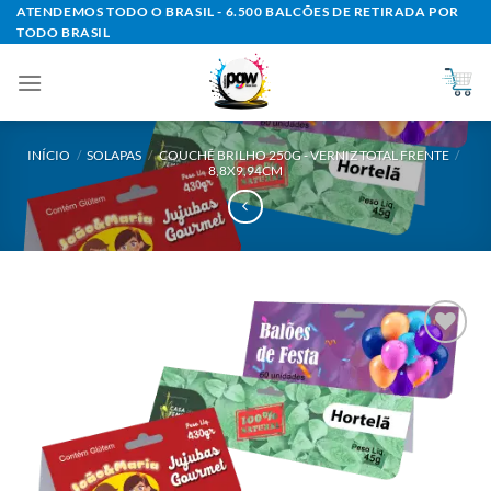
Skip
ATENDEMOS TODO O BRASIL - 6.500 BALCÕES DE RETIRADA POR
TODO BRASIL
to
content
INÍCIO
/
SOLAPAS
/
COUCHÊ BRILHO 250G - VERNIZ TOTAL FRENTE
/
8,8X9,94CM
Add to
wishlist