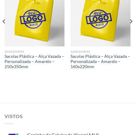
Add to
Add to
wishlist
wishlist
250X350MM
160X220MM
Sacolas Plástica – Alça Vazada –
Sacolas Plástica – Alça Vazada –
Personalizada – Amarelo –
Personalizada – Amarelo –
250x350mm
160x220mm
VISTOS
Capinha de Celular da Xiaomi MI 9