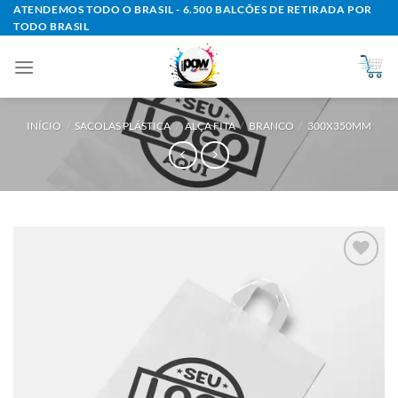
Skip
ATENDEMOS TODO O BRASIL - 6.500 BALCÕES DE RETIRADA POR
TODO BRASIL
to
content
INÍCIO
/
SACOLAS PLÁSTICA
/
ALÇA FITA
/
BRANCO
/
300X350MM
Add to
wishlist