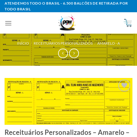
Skip
ATENDEMOS TODO O BRASIL - 6.500 BALCÕES DE RETIRADA POR
TODO BRASIL
to
content
INÍCIO
/
RECEITUÁRIOS PERSONALIZADOS
/
AMARELO - A
Add to
wishlist
Receituários Personalizados – Amarelo –