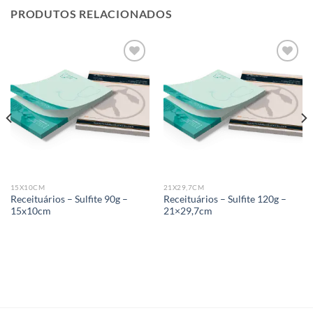
PRODUTOS RELACIONADOS
Add to
Add to
wishlist
wishlist
15X10CM
21X29,7CM
Receituários – Sulfite 90g –
Receituários – Sulfite 120g –
15x10cm
21×29,7cm