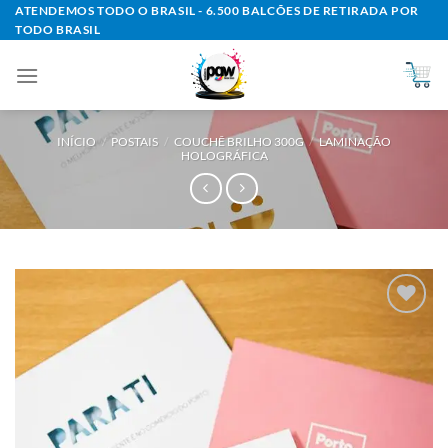
Skip
ATENDEMOS TODO O BRASIL - 6.500 BALCÕES DE RETIRADA POR
TODO BRASIL
to
content
INÍCIO
/
POSTAIS
/
COUCHÊ BRILHO 300G
/
LAMINAÇÃO
HOLOGRÁFICA
Add to
wishlist