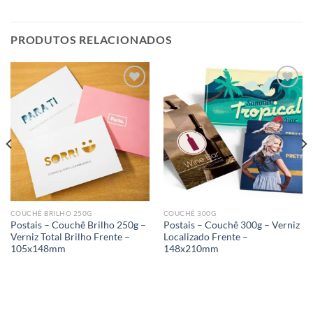
PRODUTOS RELACIONADOS
Add to
Add to
wishlist
wishlist
COUCHÊ BRILHO 250G
COUCHÊ 300G
Postais – Couchê Brilho 250g –
Postais – Couchê 300g – Verniz
Verniz Total Brilho Frente –
Localizado Frente –
105x148mm
148x210mm