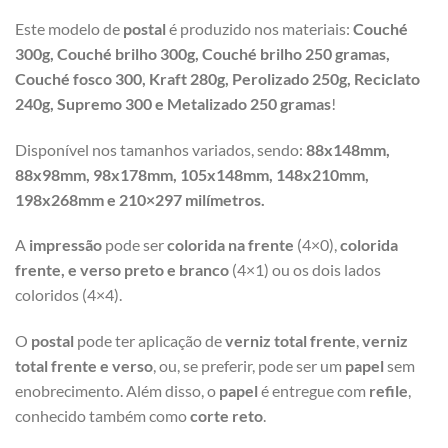
Este modelo de
postal
é produzido nos materiais:
Couché
300g,
Couché brilho 300g, Couché brilho 250 gramas,
Couché fosco 300, Kraft 280g, Perolizado 250g, Reciclato
240g, Supremo 300 e Metalizado 250 gramas
!
Disponível nos tamanhos variados, sendo:
88x148mm,
88x98mm, 98x178mm, 105x148mm, 148x210mm,
198x268mm e 210×297 milímetros.
A
impressão
pode ser
colorida na frente
(4×0),
colorida
frente, e verso preto e branco
(4×1) ou os dois lados
coloridos (4×4).
O
postal
pode ter aplicação de
verniz total frente
,
verniz
total frente e verso
, ou, se preferir, pode ser um
papel
sem
enobrecimento. Além disso, o
papel
é entregue com
refile
,
conhecido também como
corte reto
.