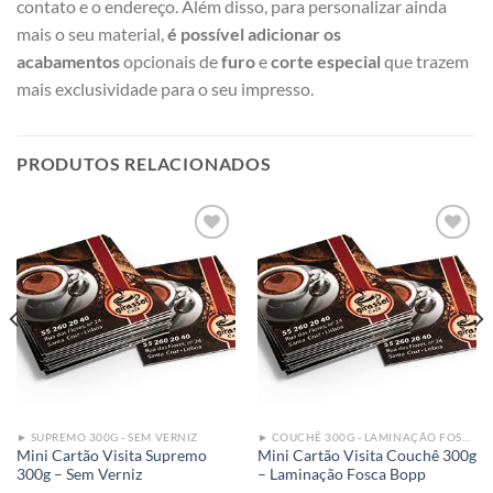
contato e o endereço. Além disso, para personalizar ainda
mais o seu material,
é possível adicionar os
acabamentos
opcionais de
furo
e
corte especial
que trazem
mais exclusividade para o seu impresso.
PRODUTOS RELACIONADOS
Add to
Add to
wishlist
wishlist
► SUPREMO 300G - SEM VERNIZ
► COUCHÊ 300G - LAMINAÇÃO FOSCA BOPP
Mini Cartão Visita Supremo
Mini Cartão Visita Couchê 300g
300g – Sem Verniz
– Laminação Fosca Bopp