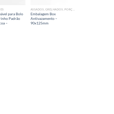
CES
ASSADOS, GRELHADOS, PORÇÕES
ável para Bolo
Embalagem Box
irinho Padrão
Antivazamento –
coa –
90x125mm