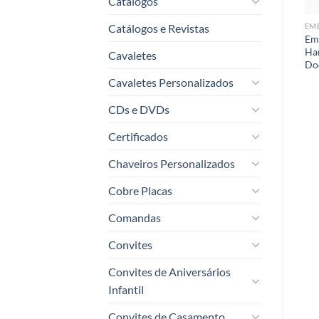
Catálogos
Catálogos e Revistas
BATATAS FRITA, RÚSTICA E RECHEDADA
BOLOS E DOCES
ASSADOS, GRELHADOS, PORÇÕES
EM
Forma Forneável para Bolo
Embalagem Box
Em
Inglês Caseirinho Padrão
Antivazamento –
Ha
Cavaletes
Modelo Natal 01 –
56x150mm
Do
55x185mm
Cavaletes Personalizados
CDs e DVDs
Certificados
Chaveiros Personalizados
Cobre Placas
Comandas
Convites
Convites de Aniversários
Infantil
Convites de Casamento