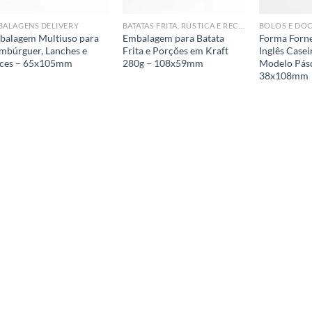
BALAGENS DELIVERY
BATATAS FRITA, RÚSTICA E RECHEDADA
BOLOS E DO
balagem Multiuso para
Embalagem para Batata
Forma Forne
mbúrguer, Lanches e
Frita e Porções em Kraft
Inglês Case
ces – 65x105mm
280g – 108x59mm
Modelo Pás
38x108mm