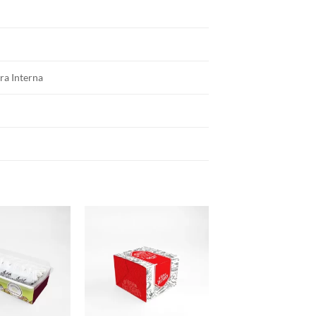
ra Interna
Add to
Add to
wishlist
wishlist