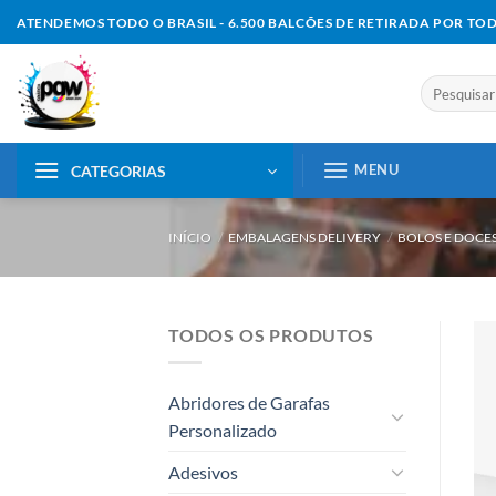
Skip
ATENDEMOS TODO O BRASIL - 6.500 BALCÕES DE RETIRADA POR TO
to
content
Pesquisar
por:
MENU
CATEGORIAS
INÍCIO
/
EMBALAGENS DELIVERY
/
BOLOS E DOCE
TODOS OS PRODUTOS
Abridores de Garafas
Personalizado
Adesivos