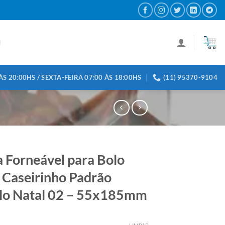
S 20:00HS / SEXTA-FEIRA 07:00 ÀS 18:00HS
(11) 95370-9104
 Forneável para Bolo
s Caseirinho Padrão
o Natal 02 – 55x185mm