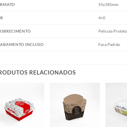
ORMATO
55x185mm
OR
4×0
OBRECIMENTO
Película Proteto
ABAMENTO INCLUSO
Faca Padrão
RODUTOS RELACIONADOS
Add to
Add to
wishlist
wishlist