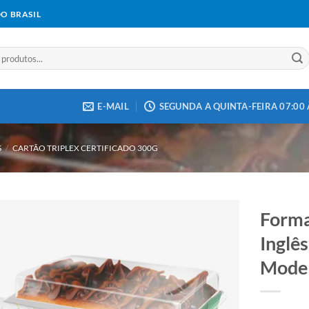
DO BRASIL
E-MAIL
SEGUNDA A QUINTA-FEIRA 07:00 À
S
/
CARTÃO TRIPLEX CERTIFICADO 300G
Forma
Inglê
Model
Add to
wishlist