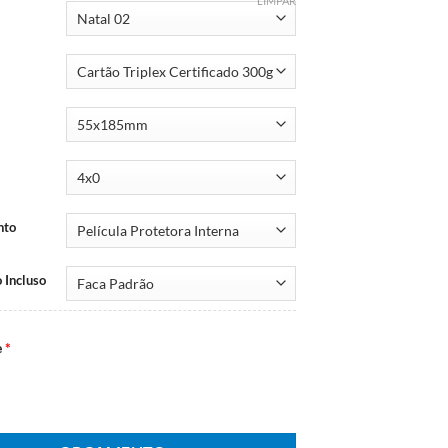
LIMPAR
nto
 Incluso
e
*