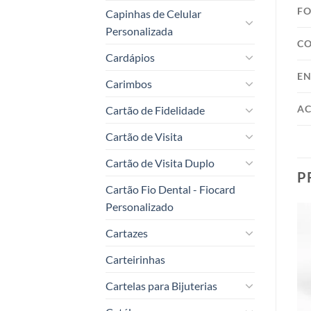
F
Capinhas de Celular
Personalizada
C
Cardápios
EN
Carimbos
AC
Cartão de Fidelidade
Cartão de Visita
Cartão de Visita Duplo
P
Cartão Fio Dental - Fiocard
Personalizado
Cartazes
Carteirinhas
Add to
Add to
t
wishlist
wishlist
Cartelas para Bijuterias