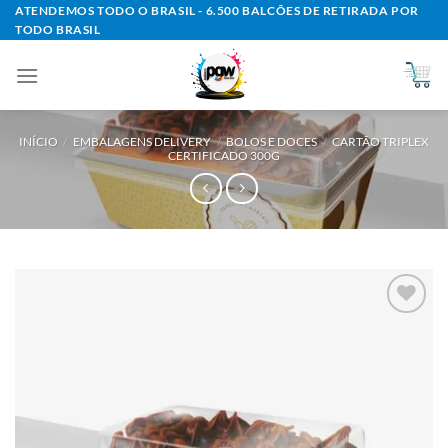
Skip
ATENDEMOS TODO O BRASIL - 6.500 BALCÕES DE RETIRADA POR
TODO BRASIL
to
content
INÍCIO
/
EMBALAGENS DELIVERY
/
BOLOS E DOCES
/
CARTÃO TRIPLEX
CERTIFICADO 300G
Add to
wishlist