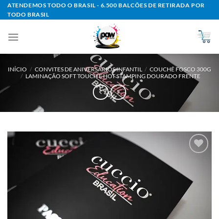
Skip
ATENDEMOS TODO O BRASIL - 6.500 BALCÕES DE RETIRADA POR
TODO BRASIL
to
content
INÍCIO
/
CONVITES DE ANIVERSÁRIOS INFANTIL
/
COUCHÊ FOSCO 300G
/
LAMINAÇÃO SOFT TOUCH E HOT STAMPING DOURADO FRENTE
Add to
wishlist