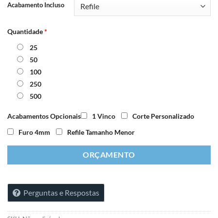
Acabamento Incluso
Quantidade
*
25
50
100
250
500
Acabamentos Opcionais
1 Vinco
Corte Personalizado
Furo 4mm
Refile Tamanho Menor
ORÇAMENTO
Perguntas e Respostas