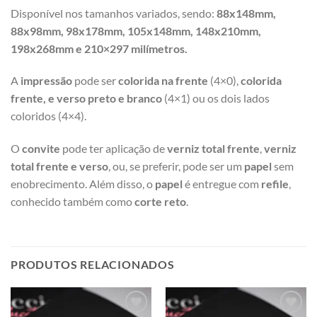
Disponível nos tamanhos variados, sendo:
88x148mm,
88x98mm, 98x178mm, 105x148mm, 148x210mm,
198x268mm e 210×297 milímetros.
A
impressão
pode ser
colorida na frente
(4×0),
colorida
frente, e verso preto e branco
(4×1) ou os dois lados
coloridos (4×4).
O
convite
pode ter aplicação de
verniz total frente
,
verniz
total frente e verso
, ou, se preferir, pode ser um
papel
sem
enobrecimento. Além disso, o
papel
é entregue com
refile
,
conhecido também como
corte reto
.
PRODUTOS RELACIONADOS