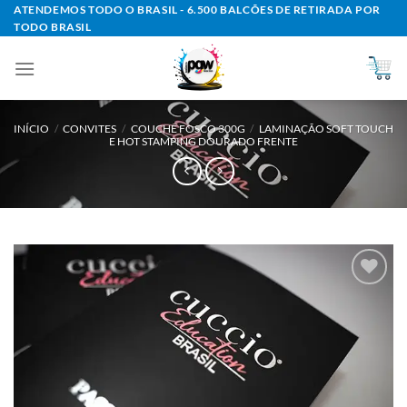
Skip
ATENDEMOS TODO O BRASIL - 6.500 BALCÕES DE RETIRADA POR
TODO BRASIL
to
content
INÍCIO
/
CONVITES
/
COUCHÊ FOSCO 300G
/
LAMINAÇÃO SOFT TOUCH
E HOT STAMPING DOURADO FRENTE
Add to
wishlist