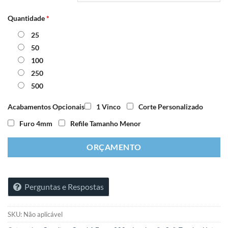
Quantidade
*
25
50
100
250
500
Acabamentos Opcionais
1 Vinco
Corte Personalizado
Furo 4mm
Refile Tamanho Menor
ORÇAMENTO
Perguntas e Respostas
SKU:
Não aplicável