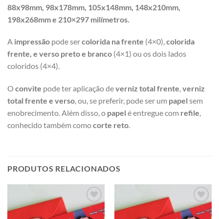
88x98mm, 98x178mm, 105x148mm, 148x210mm,
198x268mm e 210×297 milímetros.
A
impressão
pode ser
colorida na frente
(4×0),
colorida
frente, e verso preto e branco
(4×1) ou os dois lados
coloridos (4×4).
O
convite
pode ter aplicação de
verniz total frente
,
verniz
total frente e verso
, ou, se preferir, pode ser um
papel
sem
enobrecimento. Além disso, o
papel
é entregue com
refile
,
conhecido também como
corte reto
.
PRODUTOS RELACIONADOS