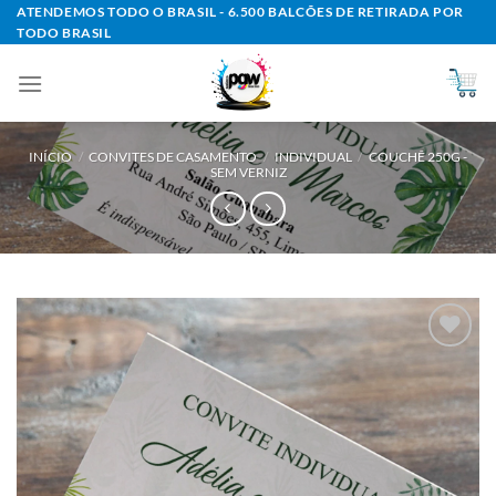
Skip
ATENDEMOS TODO O BRASIL - 6.500 BALCÕES DE RETIRADA POR
TODO BRASIL
to
content
INÍCIO
/
CONVITES DE CASAMENTO
/
INDIVIDUAL
/
COUCHÊ 250G -
SEM VERNIZ
Add to
wishlist