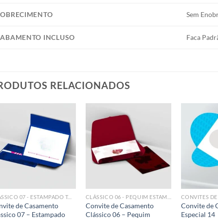
OBRECIMENTO
Sem Enob
ABAMENTO INCLUSO
Faca Padr
RODUTOS RELACIONADOS
Add to
Add to
wishlist
wishlist
CLÁSSICO 07 - ESTAMPADO TORONTO
CLÁSSICO 06 - PEQUIM ESTAMPADO
CONVITES D
nvite de Casamento
Convite de Casamento
Convite de
ssico 07 – Estampado
Clássico 06 – Pequim
Especial 14