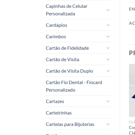
Capinhas de Celular
EN
Personalizada
AC
Cardápios
Carimbos
Cartão de Fidelidade
P
Cartão de Visita
Cartão de Visita Duplo
Cartão Fio Dental - Fiocard
Personalizado
Add to
Add to
t
wishlist
wishlist
Cartazes
Carteirinhas
CONVITES DE CASAMENTO
CONVITES DE CASAMENTO
Cartelas para Bijuterias
Convite de Casamento
Convite de Casamento
Co
Especial 11 – Pequim
Especial 06
Clá