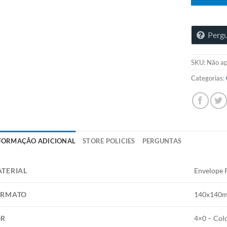
Pergu
SKU:
Não ap
Categorias:
FORMAÇÃO ADICIONAL
STORE POLICIES
PERGUNTAS
TERIAL
Envelope 
ORMATO
140x140
OR
4×0 – Col