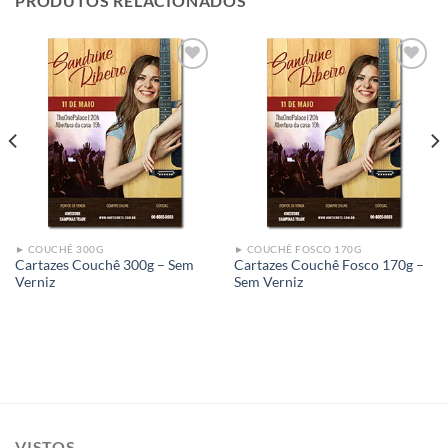
PRODUTOS RELACIONADOS
Add to
Add to
wishlist
wishlist
► COUCHÊ 300G
► COUCHÊ FOSCO 170G
Cartazes Couchê 300g – Sem
Cartazes Couchê Fosco 170g –
Verniz
Sem Verniz
VISTOS