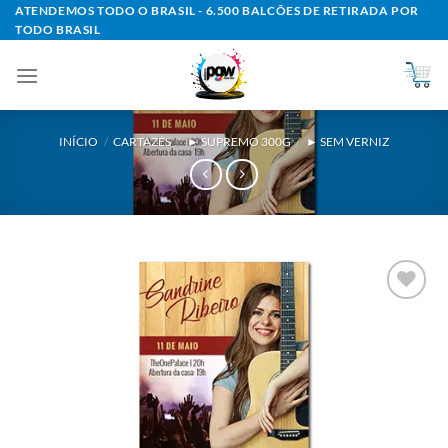
Skip
ATENDEMOS TODO O BRASIL - 6.500 BALCÕES DE RETIRADA POR
TODO BRASIL
to
content
INÍCIO
/
CARTAZES
/
► SUPREMO 300G
/
► SEM VERNIZ
Add to
wishlist