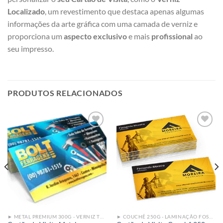
Localizado
, um revestimento que destaca apenas algumas
informações da arte gráfica com uma camada de verniz e
proporciona um
aspecto exclusivo
e mais
profissional
ao
seu impresso.
PRODUTOS RELACIONADOS
Add to
Add to
wishlist
wishlist
► METAL PREMIUM 300G - VERNIZ TOTAL FRENTE
► COUCHÊ 250G - LAMINAÇÃO FOSCA COM VERNIZ UV LOCALIZADO