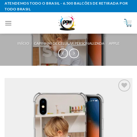
Skip
ATENDEMOS TODO O BRASIL - 6.500 BALCÕES DE RETIRADA POR
TODO BRASIL
to
content
INÍCIO
/
CAPINHAS DE CELULAR PERSONALIZADA
/
APPLE
Add to
wishlist