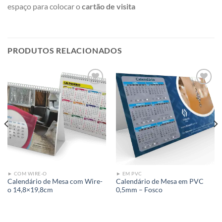
espaço para colocar o
cartão de visita
PRODUTOS RELACIONADOS
Add to
Add to
wishlist
wishlist
► COM WIRE-O
► EM PVC
Calendário de Mesa com Wire-
Calendário de Mesa em PVC
o 14,8×19,8cm
0,5mm – Fosco