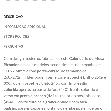
DESCRIÇÃO
INFORMAÇÃO ADICIONAL
STORE POLICIES
PERGUNTAS
Com design moderno, fabricamos este
Calendário de Mesa
Pirâmide
em dois modelos, sendo simples no tamanho de
160x294mm e com
porta-cartão
, no tamanho de
260x272mm. Eles podem ser feitos em
couché brilho
250g e
300g ou em
papel reciclato
240g, com
impressão
colorida
apenas na parte de fora (4×0), frente colorido e
verso em
preto e branco
(4×1) ou colorido nos dois lados
(4×4). O
corte
feito pela gráfica online é com
faca
padrão,
para encaixar e montar o
calendário
, além de ter o