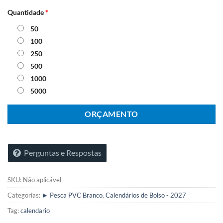
Quantidade
*
50
100
250
500
1000
5000
ORÇAMENTO
Perguntas e Respostas
SKU:
Não aplicável
Categorias:
► Pesca PVC Branco
,
Calendários de Bolso - 2027
Tag:
calendario