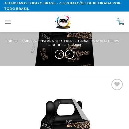
Skip
ATENDEMOS TODO O BRASIL - 6.500 BALCÕES DE RETIRADA POR
TODO BRASIL
to
content
INÍCIO
/
EMBALAGENS PARA BIJUTERIAS
/
CAIXAS PARA BIJUTERIAS
/
COUCHÊ FOSCO 300G
Add to
wishlist