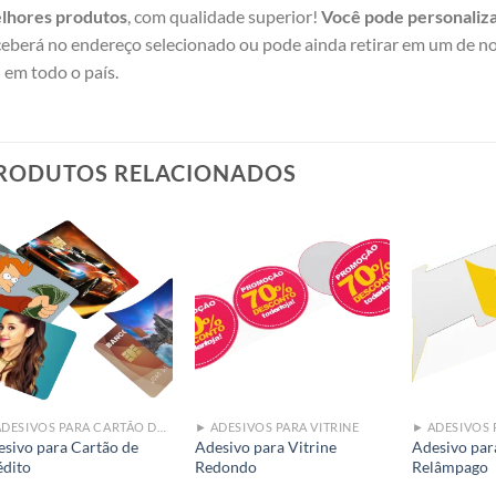
lhores produtos
, com qualidade superior!
Você pode personaliza
ceberá no endereço selecionado ou pode ainda retirar em um de nos
l em todo o país.
RODUTOS RELACIONADOS
Add to
Add to
wishlist
wishlist
► ADESIVOS PARA CARTÃO DE CRÉDITO
► ADESIVOS PARA VITRINE
► ADESIVOS 
sivo para Cartão de
Adesivo para Vitrine
Adesivo par
édito
Redondo
Relâmpago