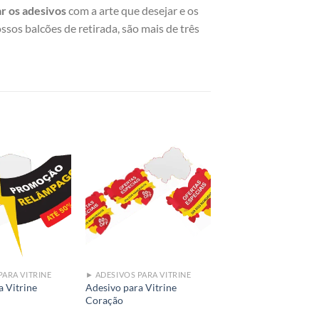
r os adesivos
com a arte que desejar e os
sos balcões de retirada, são mais de três
Add to
Add to
wishlist
wishlist
PARA VITRINE
► ADESIVOS PARA VITRINE
a Vitrine
Adesivo para Vitrine
Coração