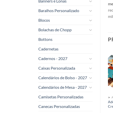
Banners e Lonas
me
re
Baralhos Personalizado
mi
Blocos
Bolachas de Chopp
P
Bottons
Cadernetas
Cadernos - 2027
Caixas Personalizada
Add to
Add to
t
wishlist
wishlist
Calendários de Bolso - 2027
Calendários de Mesa - 2027
Camisetas Personalizadas
► ADESIVO PARA PORTA
► ADESIVOS PARA VITRINE
Adesivo para Porta – Vinil
Adesivo para Vitrine
Ade
sh
Canecas Personalizadas
Branco m²
Quadrado com Cantos
Cr
Arredondados