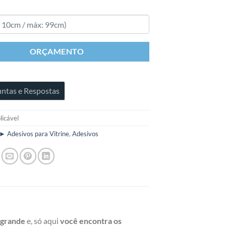
ORÇAMENTO
ntas e Respostas
licável
► Adesivos para Vitrine
,
Adesivos
S
 grande
e, só aqui
você encontra os