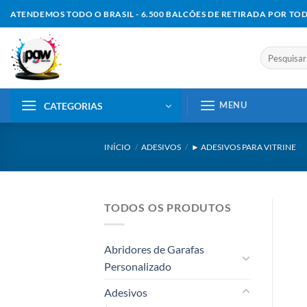
Skip
ATENDEMOS TODO O BRASIL - 6.500 BALCÕES DE RETIRADA POR TO
to
content
Pesquisar
por:
MENU
CATEGORIAS
INÍCIO
/
ADESIVOS
/
► ADESIVOS PARA VITRINE
TODOS OS PRODUTOS
Abridores de Garafas
Personalizado
Adesivos