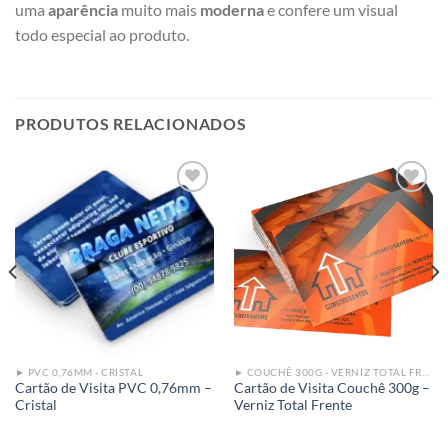
uma
aparência
muito mais
moderna
e confere um visual
todo especial ao produto.
PRODUTOS RELACIONADOS
Add to
Add to
wishlist
wishlist
► PVC 0,76MM - CRISTAL
► COUCHÊ 300G - VERNIZ TOTAL FRENTE
Cartão de Visita PVC 0,76mm –
Cartão de Visita Couchê 300g –
Cristal
Verniz Total Frente