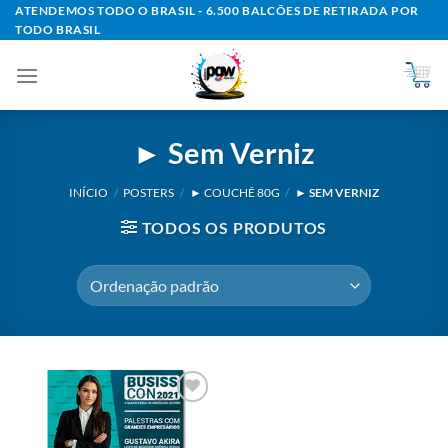
Skip
ATENDEMOS TODO O BRASIL - 6.500 BALCÕES DE RETIRADA POR
TODO BRASIL
to
content
► Sem Verniz
INÍCIO
/
POSTERS
/
► COUCHÊ 80G
/
► SEM VERNIZ
TODOS OS PRODUTOS