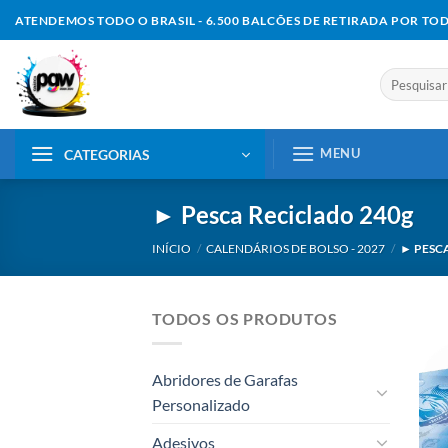
Skip
ATENDEMOS TODO O BRASIL - 6.500 BALCÕES DE RETIRADA POR TO
to
content
Pesquisar
por:
MENU
CATEGORIAS
► Pesca Reciclado 240g
INÍCIO
/
CALENDÁRIOS DE BOLSO - 2027
/
► PESC
TODOS OS PRODUTOS
Abridores de Garafas
Personalizado
Adesivos