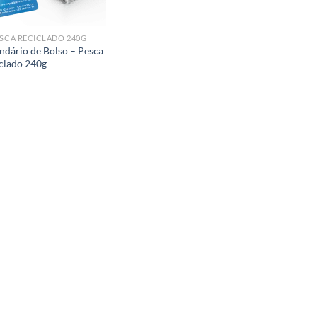
SCA RECICLADO 240G
ndário de Bolso – Pesca
clado 240g