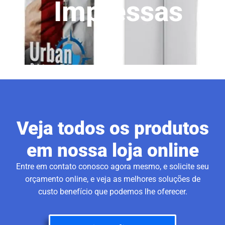
Impressas
Veja todos os produtos
em nossa loja online
Entre em contato conosco agora mesmo, e solicite seu
orçamento online, e veja as melhores soluções de
custo benefício que podemos lhe oferecer.