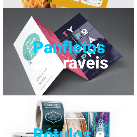
Panfletos
Dobraveis
Rótulos
e