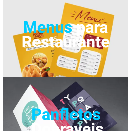
Menus
para
Restaurante
Panfletos
Dobraveis