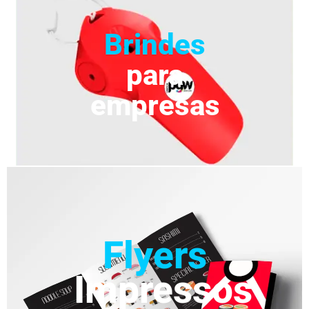
Brindes
para
empresas
Flyers
Impressos