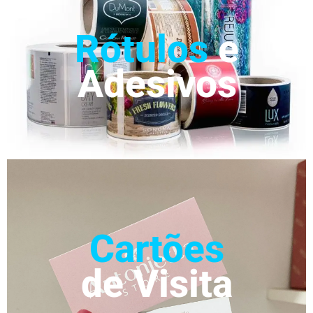
Rótulos
e
Adesivos
Cartões
de Visita