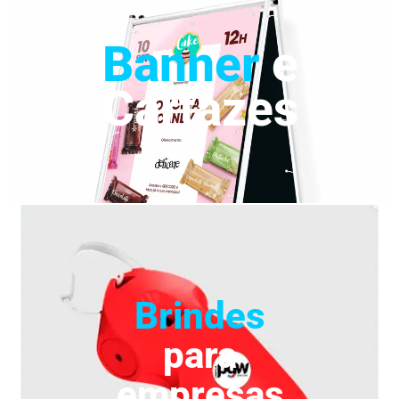
Banner
e
Cartazes
Brindes
para
empresas