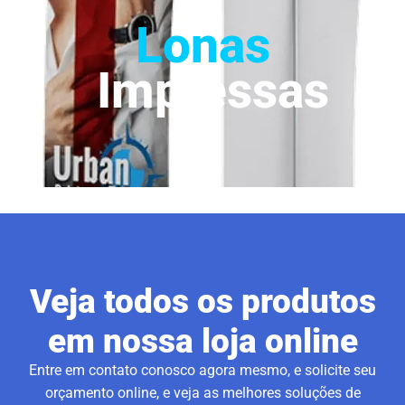
Lonas
Impressas
Veja todos os produtos
em nossa loja online
Entre em contato conosco agora mesmo, e solicite seu
orçamento online, e veja as melhores soluções de