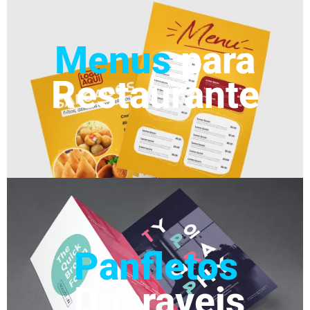
Menus
para
Restaurante
Panfletos
Dobraveis