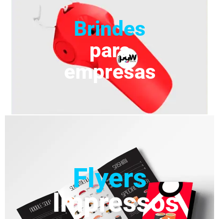
Brindes
para
empresas
Flyers
Impressos